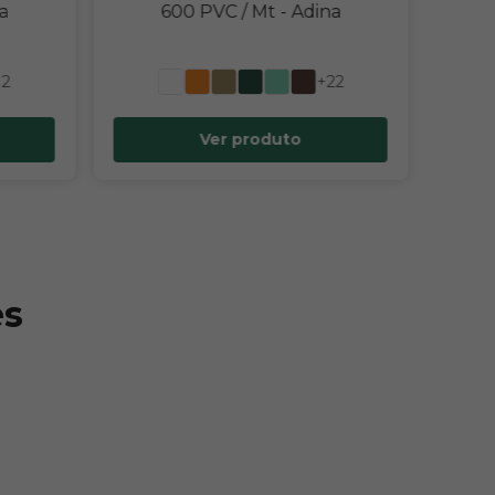
a
600 PVC / Mt
- Adina
12
+22
Ver produto
es