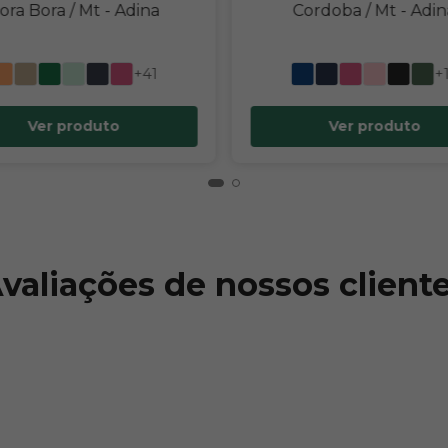
ora Bora / Mt
- Adina
Cordoba / Mt
- Adin
+41
+
Ver produto
Ver produto
valiações de nossos client