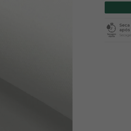
Seca
após 
Secag