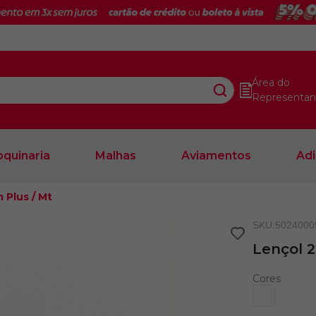
Área do
Representan
quinaria
Malhas
Aviamentos
Adi
 Plus / Mt
SKU
:
5024000
Lençol 2