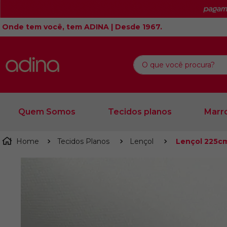
Onde tem você, tem ADINA | Desde 1967.
O que você procura?
Quem Somos
Tecidos planos
Marro
Tecidos Planos
Lençol
Lençol 225cm