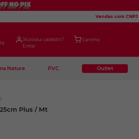
Vendas com CNPJ
Já possui cadastro?
te
Entrar
na Nature
PVC
Outlet
9
25cm Plus / Mt