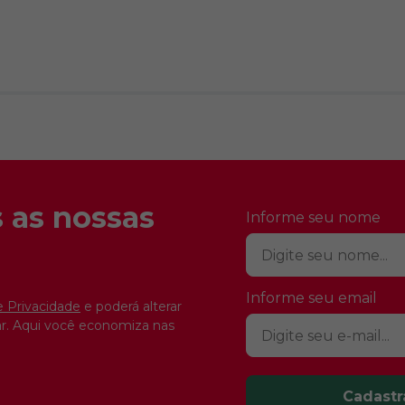
 as nossas
Informe seu nome
Informe seu email
e Privacidade
e poderá alterar
r. Aqui você economiza nas
Cadastr