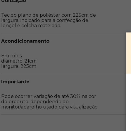
Utilização
Tecido plano de poliéster com 225cm de 
largura, indicado para a confecção de 
lençol e colcha matelada.
Acondicionamento
Em rolos:

diâmetro: 21cm  

largura: 225cm
Importante
Pode ocorrer variação de até 30% na cor 
do produto, dependendo do 
monitor/aparelho usado para visualização.