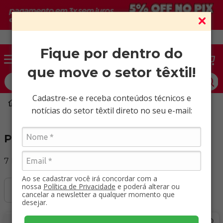
Vendas somente para CNPJ ativo.
Fique por dentro do
que move o setor têxtil!
O que você procura?
Cadastre-se e receba conteúdos técnicos e
PVC
PVC Cristal
notícias do setor têxtil direto no seu e-mail:
PVC Cristal
7
Produtos
Ao se cadastrar você irá concordar com a
nossa
Política de Privacidade
e poderá alterar ou
Filtrar
cancelar a newsletter a qualquer momento que
desejar.