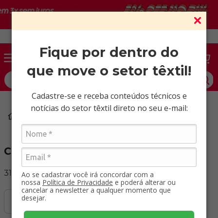
Vendas somente para CNPJ ativo.
Fique por dentro do
que move o setor têxtil!
O que você procura?
Cadastre-se e receba conteúdos técnicos e
notícias do setor têxtil direto no seu e-mail:
Aviamentos
Cursor
Cursor
31
Produtos
Ao se cadastrar você irá concordar com a
nossa
Política de Privacidade
e poderá alterar ou
cancelar a newsletter a qualquer momento que
desejar.
Filtrar