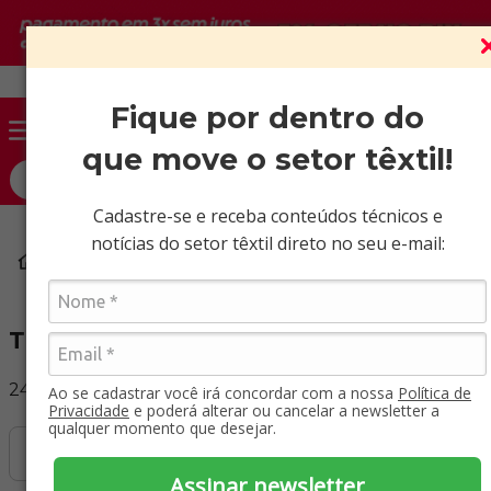
Vendas somente para CNPJ ativo.
Fique por dentro do
que move o setor têxtil!
O que você procura?
Cadastre-se e receba conteúdos técnicos e
notícias do setor têxtil direto no seu e-mail:
Malhas
Tule
Tule
24
Produtos
Ao se cadastrar você irá concordar com a nossa
Política de
Privacidade
e poderá alterar ou cancelar a newsletter a
qualquer momento que desejar.
Filtrar
Assinar newsletter