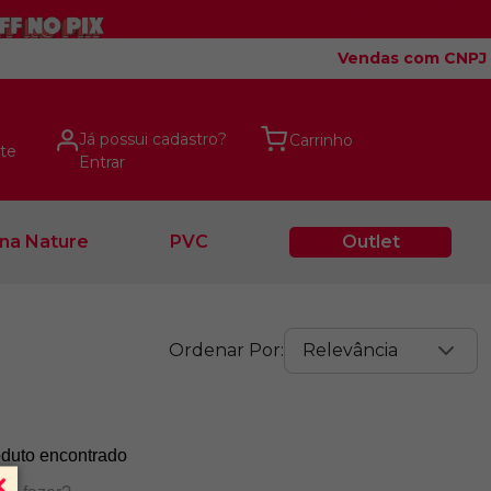
Vendas com CNPJ
Já possui cadastro?
te
Entrar
na Nature
PVC
Outlet
Relevância
duto encontrado