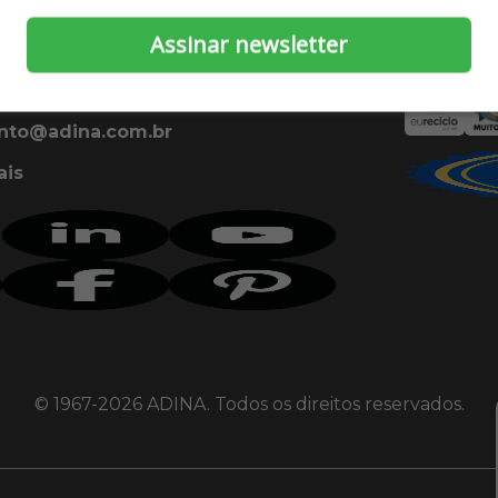
Selos de 
Assinar newsletter
nto@adina.com.br
ais
© 1967-
2026
ADINA. Todos os direitos reservados.