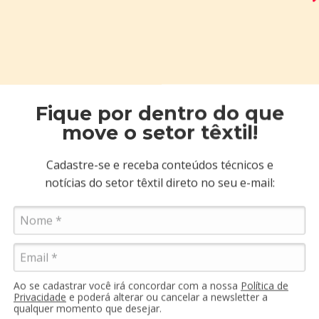
O que eu de
OOPS!
Verifi
Tente 
Utiliz
Tente 
Fique por dentro do que
move o setor têxtil!
Cadastre-se e receba conteúdos técnicos e
notícias do setor têxtil direto no seu e-mail:
Formas d
Ao se cadastrar você irá concordar com a nossa
Política de
Privacidade
e poderá alterar ou cancelar a newsletter a
qualquer momento que desejar.
 08:30h às 17h:30