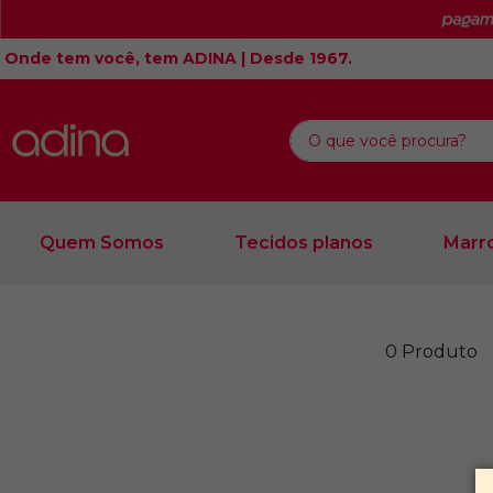
Onde tem você, tem ADINA | Desde 1967.
O que você procura?
Quem Somos
Tecidos planos
Marro
0
Produto