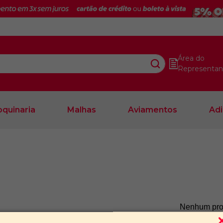
Área do
Representan
quinaria
Malhas
Aviamentos
Adi
Nenhum pro