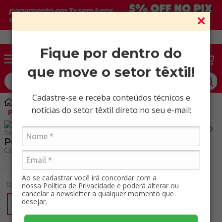
Vendas somente para CNPJ ativo.
Fique por dentro do
que move o setor têxtil!
O que você procura?
Cadastre-se e receba conteúdos técnicos e
Aviamentos
Cadarço
notícias do setor têxtil direto no seu e-mail:
Polipropileno 72001 Rolo com 50 MT
SKU
:
72001025-50
Polipropileno 72001 Rolo com 50 MT
+ Ver cores
Ao se cadastrar você irá concordar com a
Tamanho
nossa
Política de Privacidade
e poderá alterar ou
cancelar a newsletter a qualquer momento que
desejar.
25 mm