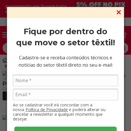
Vendas somente para CNPJ ativo.
Fique por dentro do
que move o setor têxtil!
O que você procura?
Cadastre-se e receba conteúdos técnicos e
Aviamentos
Zíper
notícias do setor têxtil direto no seu e-mail:
Poliéster 10 Pacote com 100 MT
SKU
:
91100000
Poliéster 10 Pacote com 100 MT
Ao se cadastrar você irá concordar com a
nossa
Política de Privacidade
e poderá alterar ou
cancelar a newsletter a qualquer momento que
desejar.