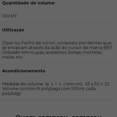
Quantidade de volume
100 MT
Utilização
Zíper ou Fecho de correr, composto por dentes que 
se encaixam através da ação do cursor de marca BBT. 
Utilizado em roupas, acessórios, bolsas, mochilas, 
malas, etc.
Acondicionamento
Medidas do volume  (a  x  l  x  c em cm) : 55 x 50 x 32 . 
Volume contém 8 polybags com 100mt cada 
polybag).