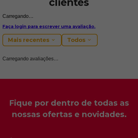
Aspen / Mt
- Adina
+30
Ver produto
Avaliações de nossos
clientes
Carregando…
Faça login para escrever uma avaliação.
Mais recentes
Todos