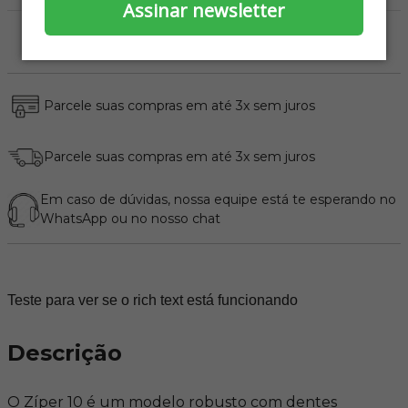
Assinar newsletter
Parcele suas compras em até 3x sem juros
Parcele suas compras em até 3x sem juros
Em caso de dúvidas, nossa equipe está te esperando no
WhatsApp
ou no nosso chat
Teste para ver se o rich text está funcionando
Descrição
O Zíper 10 é um modelo robusto com dentes