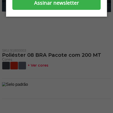
Assinar newsletter
SKU
:
91800003
Poliéster 08 BRA Pacote com 200 MT
+ Ver cores