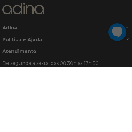
Adina
Política e Ajuda
Atendimento
De segunda a sexta, das 08:30h às 17h:30
Telefones:
0800 722 8250
(21) 2442-8283
E-mail:
relacionamento@adina.com.br
Nossas Redes Sociais
Formas de pagamento e bandeiras aceitas