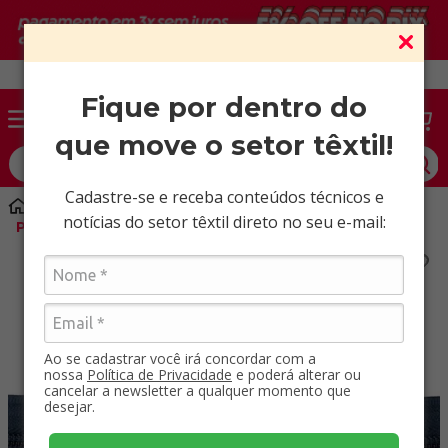
Vendas somente para CNPJ ativo.
Fique por dentro do
que move o setor têxtil!
O que você procura?
Cadastre-se e receba conteúdos técnicos e
Aviamentos
Zíper
notícias do setor têxtil direto no seu e-mail:
Poliéster 08 BRA Pacote com 200 MT
Ao se cadastrar você irá concordar com a
nossa
Política de Privacidade
e poderá alterar ou
cancelar a newsletter a qualquer momento que
desejar.