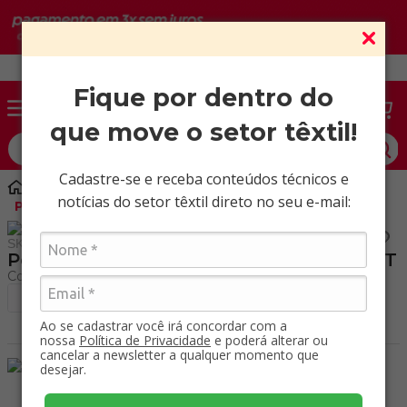
Vendas somente para CNPJ ativo.
Fique por dentro do
que move o setor têxtil!
O que você procura?
Cadastre-se e receba conteúdos técnicos e
Aviamentos
Zíper
notícias do setor têxtil direto no seu e-mail:
Poliéster 06 comum Pacote com 200 MT
SKU
:
91600001
Poliéster 06 comum Pacote com 200 MT
+ Ver cores
Ao se cadastrar você irá concordar com a
nossa
Política de Privacidade
e poderá alterar ou
cancelar a newsletter a qualquer momento que
desejar.