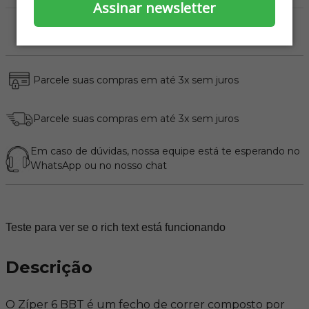
Assinar newsletter
Parcele suas compras em até 3x sem juros
Parcele suas compras em até 3x sem juros
Em caso de dúvidas, nossa equipe está te esperando no
WhatsApp
ou no nosso chat
Teste para ver se o rich text está funcionando
Descrição
O Zíper 6 BBT é um fecho de correr composto por