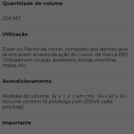
Quantidade de volume
200 MT
Utilização
Zíper ou Fecho de correr, composto por dentes que 
se encaixam através da ação do cursor de marca BBT. 
Utilizado em roupas, acessórios, bolsas, mochilas, 
malas, etc.
Acondicionamento
Medidas do volume  (a  x  l  x  c em cm) : 54 x 47 x 30 . 
Volume contém 10 polybags com 200mt cada 
polybag).
Importante