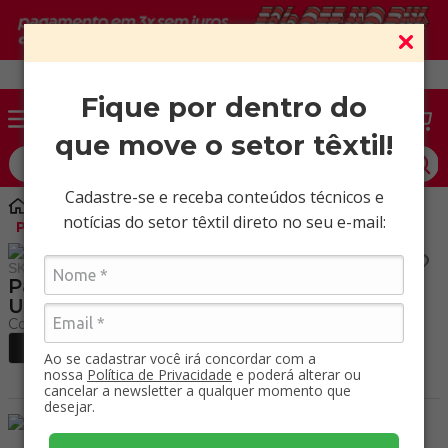
Vendas somente para CNPJ ativo.
Fique por dentro do
que move o setor têxtil!
O que você procura?
Cadastre-se e receba conteúdos técnicos e
Aviamentos
Injetados
notícias do setor têxtil direto no seu e-mail:
Passador duplo 30mm Pacote com 500 UN
SKU
:
80402030
Passador duplo 30mm Pacote com 500
UN
Ao se cadastrar você irá concordar com a
nossa
Política de Privacidade
e poderá alterar ou
cancelar a newsletter a qualquer momento que
desejar.