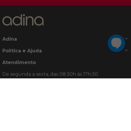
Adina
Política e Ajuda
Atendimento
De segunda a sexta, das 08:30h às 17h:30
Telefones:
0800 722 8250
(21) 2442-8283
E-mail:
relacionamento@adina.com.br
Nossas Redes Sociais