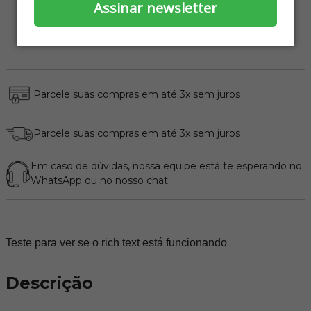
Assinar newsletter
Parcele suas compras em até 3x sem juros
Parcele suas compras em até 3x sem juros
Em caso de dúvidas, nossa equipe está te esperando no
WhatsApp
ou no nosso chat
Teste para ver se o rich text está funcionando
Descrição