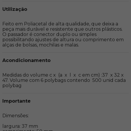
Utilização
Feito em Poliacetal de alta qualidade, que deixa a 
peça mais durável e resistente que outros plásticos. 
O passador é conector duplo ou simples 
possibilitando ajustes de altura ou comprimento em 
alças de bolsas, mochilas e malas.
Acondicionamento
Medidas do volume c x  (a  x  l  x  c em cm) :37  x 32 x  
47. Volume com 6 polybags contendo  500 unid cada 
polybag
Importante
Dimensões:

largura: 37 mm
