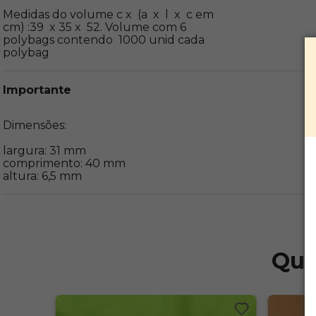
Medidas do volume c x  (a  x  l  x  c em 
cm) :39  x 35 x  52. Volume com 6 
polybags contendo  1000 unid cada 
polybag
Importante
Dimensões:

largura: 31 mm

comprimento: 40 mm

altura: 6,5 mm
Que