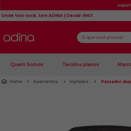
Onde tem você, tem ADINA | Desde 1967.
O que você procura?
Quem Somos
Tecidos planos
Marro
Aviamentos
Injetados
Passador du