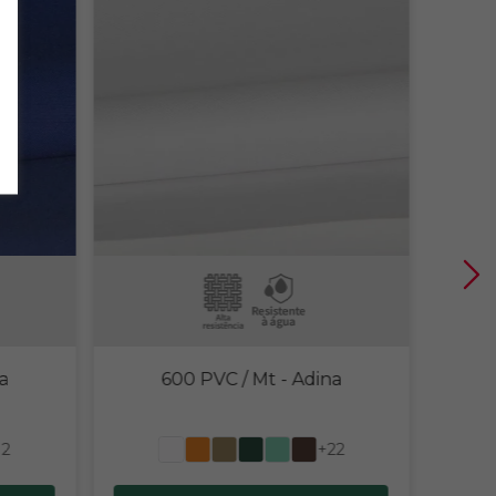
a
600 PVC / Mt
- Adina
12
+22