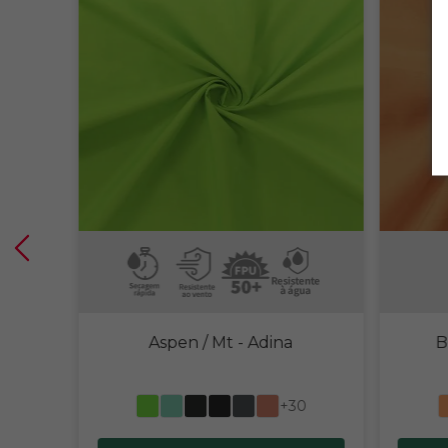
Aspen / Mt
- Adina
B
+30