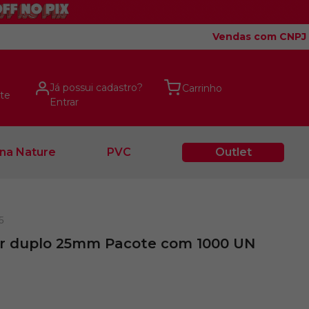
Vendas com CNPJ
Já possui cadastro?
te
Entrar
na Nature
PVC
Outlet
5
r duplo 25mm Pacote com 1000 UN