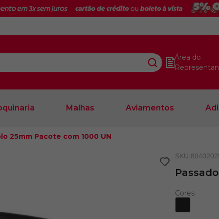
Área do
Representan
quinaria
Malhas
Aviamentos
Adi
plo 25mm Pacote com 1000 UN
SKU
:
8040202
Passado