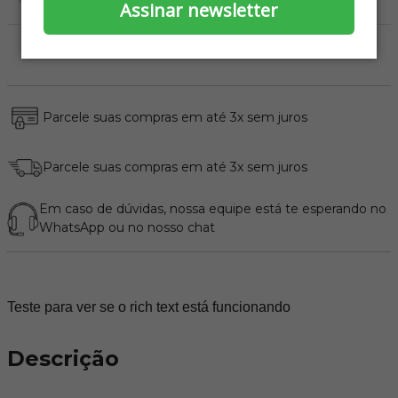
Secagem Rápida
Assinar newsletter
Parcele suas compras em até 3x sem juros
Parcele suas compras em até 3x sem juros
Em caso de dúvidas, nossa equipe está te esperando no
WhatsApp
ou no nosso chat
Teste para ver se o rich text está funcionando
Descrição