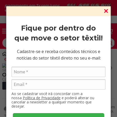
Vendas somente para CNPJ ativo.
Fique por dentro do
que move o setor têxtil!
O que você procura?
Cadastre-se e receba conteúdos técnicos e
Tecidos Planos
Alfaiataria
notícias do setor têxtil direto no seu e-mail:
Oxford Premium / Mt
SKU
:
50554000
Oxford Premium / Mt
+ Ver cores
Ao se cadastrar você irá concordar com a
nossa
Política de Privacidade
e poderá alterar ou
cancelar a newsletter a qualquer momento que
Seca rapidamente
desejar.
Elasticidade sem
após lavagem ou
uso de elastano.
uso.
Mechanical Strech