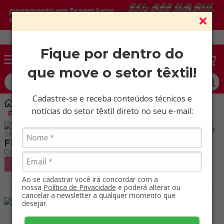
Vendas somente para CNPJ ativo.
Fique por dentro do
que move o setor têxtil!
O que você procura?
Cadastre-se e receba conteúdos técnicos e
Malhas
Felpudos
notícias do setor têxtil direto no seu e-mail:
Fleece Pelúcia Coelho / Kg
SKU
:
55261100
Fleece Pelúcia Coelho / Kg
Ao se cadastrar você irá concordar com a
nossa
Política de Privacidade
e poderá alterar ou
cancelar a newsletter a qualquer momento que
desejar.