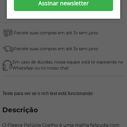
Assinar newsletter
Parcele suas compras em até 3x sem juros
Parcele suas compras em até 3x sem juros
Em caso de dúvidas, nossa equipe está te esperando no
WhatsApp
ou no nosso chat
Teste para ver se o rich text está funcionando
Descrição
O Fleece Pelúcia Coelho é uma malha felpuda com