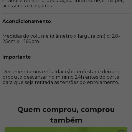
infantil e feminino, decoração, linha home, linha pet, 
acessórios e calçados.
Acondicionamento
Medidas do volume (diâmetro x largura cm) d: 20-
25cm x l: 160cm
Importante
Recomendamos enfraldar e/ou enfestar e deixar o 
produto descansar no mínimo 24h antes do corte 
para que seja retirada as tensões do enrolamento.
Quem comprou, comprou
também