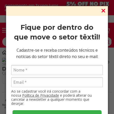
Vendas somente para CNPJ ativo.
Fique por dentro do
que move o setor têxtil!
O que você procura?
Cadastre-se e receba conteúdos técnicos e
Marroquinaria
Poliéster
Denver / Mt
notícias do setor têxtil direto no seu e-mail:
SKU
:
50423000
Denver / Mt
+ Ver cores
Ao se cadastrar você irá concordar com a
nossa
Política de Privacidade
e poderá alterar ou
cancelar a newsletter a qualquer momento que
Repele a água.
desejar.
Resistente à água