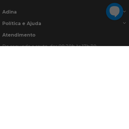
Adina
Política e Ajuda
Atendimento
De segunda a sexta, das 08:30h às 17h:30
Telefones:
0800 722 8250
(21) 2442-8283
E-mail:
relacionamento@adina.com.br
Nossas Redes Sociais
Formas de pagamento e bandeiras aceitas