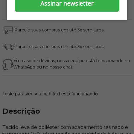
Assinar newsletter
Parcele suas compras em até 3x sem juros
Parcele suas compras em até 3x sem juros
Em caso de dúvidas, nossa equipe está te esperando no
WhatsApp
ou no nosso chat
Teste para ver se o rich text está funcionando
Descrição
Tecido leve de poliéster com acabamento resinado e