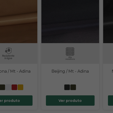
ona / Mt
- Adina
Beijing / Mt
- Adina
er produto
Ver produto