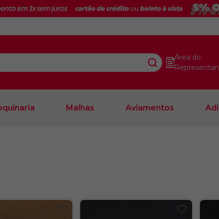
Área do
Representan
quinaria
Malhas
Aviamentos
Adi