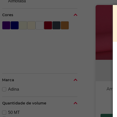
Almofada
Cores
Marca
Amalf
Adina
Quantidade de volume
50 MT