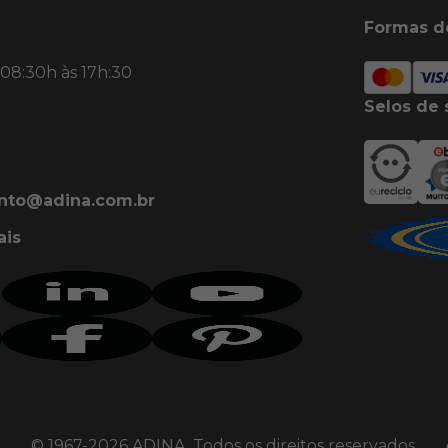
Formas d
 08:30h às 17h:30
Selos de 
nto@adina.com.br
ais
© 1967-
2026
ADINA. Todos os direitos reservados.