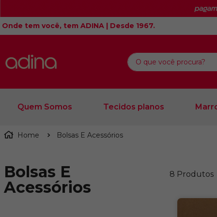
Onde tem você, tem ADINA | Desde 1967.
O que você procura?
Quem Somos
Tecidos planos
Marro
Bolsas E Acessórios
Bolsas E
8
Produtos
Acessórios