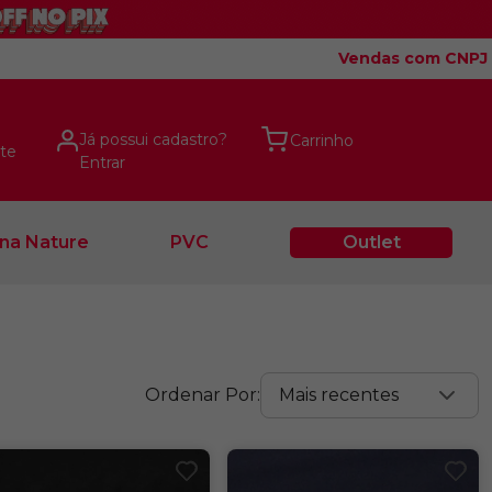
Vendas com CNPJ
Já possui cadastro?
te
Entrar
na Nature
PVC
Outlet
Mais recentes