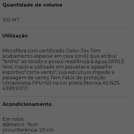
Quantidade de volume
100 MT
Utilização
Microfibra com certificado Oeko-Tex.Tem 
acabamento especial em cera (cirré) que atribui 
"brilho" ao tecido e possui resistência à água (WR).É 
leve, macio e utilizado em jaquetas e agasalho 
esportivo"corta-vento", sua estrutura impede a 
passagem de vento.Tem Fator de proteção 
Ultravioleta: FPU+50 na cor preta (Norma AS:NZS 
4399:2017)
Acondicionamento
Em rolos:

diâmetro : 9cm

circunferência: 29 cm
