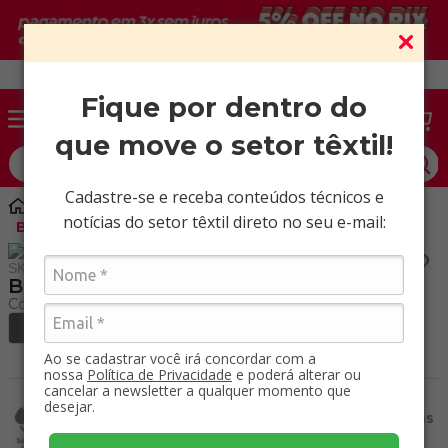
Vendas somente para CNPJ ativo.
Fique por dentro do
que move o setor têxtil!
O que você procura?
Cadastre-se e receba conteúdos técnicos e
ADINA Nature
Microfibra
notícias do setor têxtil direto no seu e-mail:
Bariloche Free / Mt
SKU
:
50280900
Bariloche Free / Mt
+ Ver cores
Ao se cadastrar você irá concordar com a
nossa
Política de Privacidade
e poderá alterar ou
cancelar a newsletter a qualquer momento que
Seca rapidamente
Produto livre de
desejar.
após lavagem ou
substâncias nocivas
uso.
à saúde.