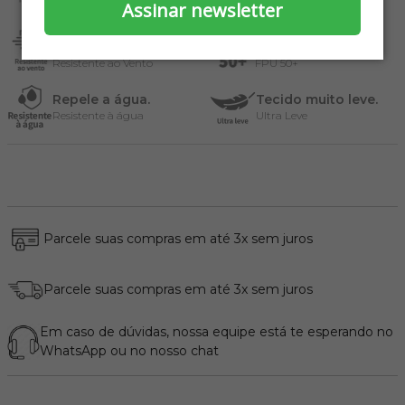
Secagem Rápida
Oeko Tek
Assinar newsletter
Ajuda a bloquear o
Proteção solar
vento.
contra raios UV.
Resistente ao Vento
FPU 50+
Repele a água.
Tecido muito leve.
Resistente à água
Ultra Leve
Parcele suas compras em até 3x sem juros
Parcele suas compras em até 3x sem juros
Em caso de dúvidas, nossa equipe está te esperando no
WhatsApp
ou no nosso chat