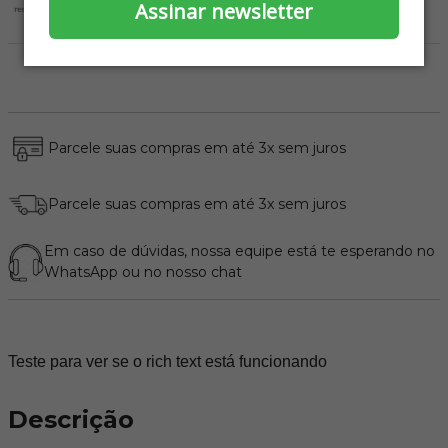
durabilidade
Assinar newsletter
Alta resistência
Parcele suas compras em até 3x sem juros
Parcele suas compras em até 3x sem juros
Em caso de dúvidas, nossa equipe está te esperando no
WhatsApp
ou no nosso chat
Teste para ver se o rich text está funcionando
Descrição