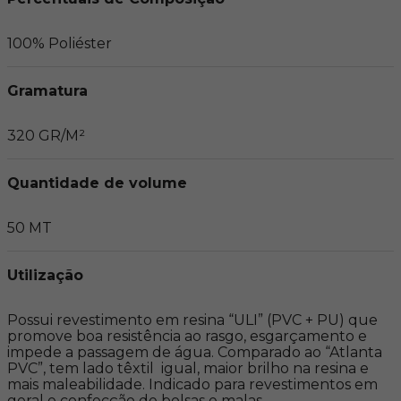
100% Poliéster
Gramatura
320 GR/M²
Quantidade de volume
50 MT
Utilização
Possui revestimento em resina “ULI” (PVC + PU) que 
promove boa resistência ao rasgo, esgarçamento e 
impede a passagem de água. Comparado ao “Atlanta 
PVC”, tem lado têxtil  igual, maior brilho na resina e 
mais maleabilidade. Indicado para revestimentos em 
geral e confecção de bolsas e malas.