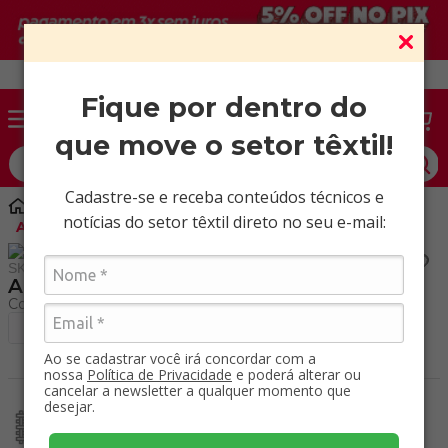
Vendas somente para CNPJ ativo.
Fique por dentro do
que move o setor têxtil!
O que você procura?
Cadastre-se e receba conteúdos técnicos e
Marroquinaria
Poliéster
notícias do setor têxtil direto no seu e-mail:
Atlanta ULI / Mt
SKU
:
50208000
Atlanta ULI / Mt
+ Ver cores
Ao se cadastrar você irá concordar com a
nossa
Política de Privacidade
e poderá alterar ou
cancelar a newsletter a qualquer momento que
Tecido reforçado
desejar.
com revestimentos
Repele a água.
para maior
Resistente à água