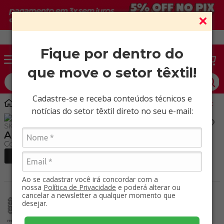
Vendas somente para CNPJ ativo.
Fique por dentro do
que move o setor têxtil!
O que você procura?
Cadastre-se e receba conteúdos técnicos e
Marroquinaria
Poliéster
Arizona / Mt
notícias do setor têxtil direto no seu e-mail:
SKU
:
50674000
Arizona / Mt
Ao se cadastrar você irá concordar com a
nossa
Política de Privacidade
e poderá alterar ou
Tecido reforçado
cancelar a newsletter a qualquer momento que
com revestimentos
desejar.
Repele a água.
para maior
Resistente à água
durabilidade