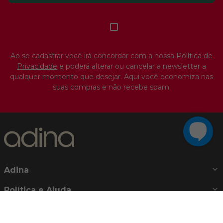
Ao se cadastrar você irá concordar com a nossa
Política de
Privacidade
e poderá alterar ou cancelar a newsletter a
qualquer momento que desejar. Aqui você economiza nas
suas compras e não recebe spam.
Adina
Política e Ajuda
Atendimento