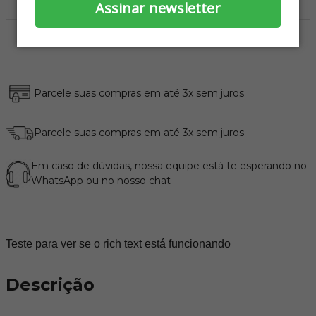
Alta resistência
Assinar newsletter
Parcele suas compras em até 3x sem juros
Parcele suas compras em até 3x sem juros
Em caso de dúvidas, nossa equipe está te esperando no
WhatsApp
ou no nosso chat
Teste para ver se o rich text está funcionando
Descrição