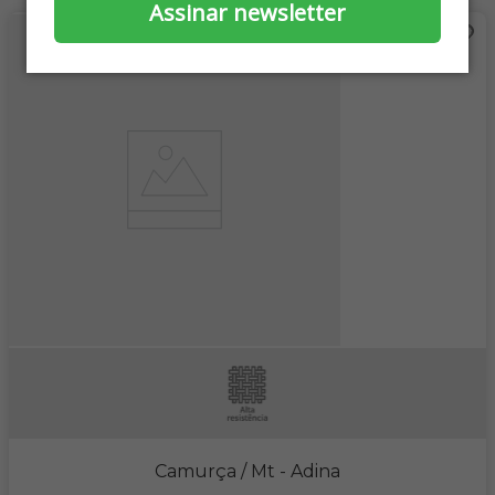
Assinar newsletter
Camurça / Mt
- Adina