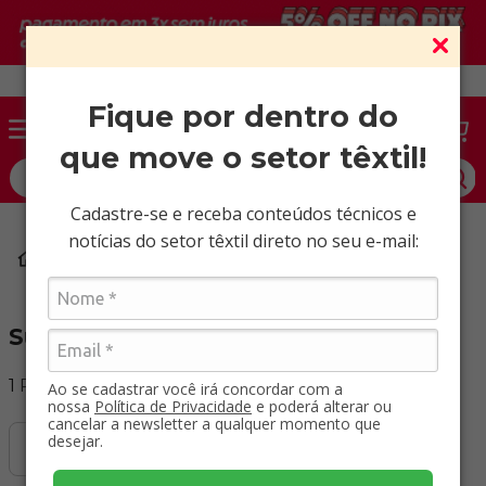
Vendas somente para CNPJ ativo.
Fique por dentro do
que move o setor têxtil!
O que você procura?
Cadastre-se e receba conteúdos técnicos e
notícias do setor têxtil direto no seu e-mail:
Tecidos Planos
Suede
Suede
1
Produto
Ao se cadastrar você irá concordar com a
nossa
Política de Privacidade
e poderá alterar ou
cancelar a newsletter a qualquer momento que
desejar.
Filtrar