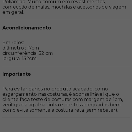
Poliamida. Muito comum em revestimentos, 
confecção de malas, mochilas e acessórios de viagem 
em geral.
Acondicionamento
Em rolos:

diâmetro : 17cm

circunferência: 52 cm

largura: 152cm
Importante
Para evitar danos no produto acabado, como 
esgarçamento nas costuras, é aconselhável que o 
cliente faça teste de costuras com margem de 1cm, 
verifique a agulha, linha e pontos adequados bem 
como evite somente a costura reta (sem rebater).