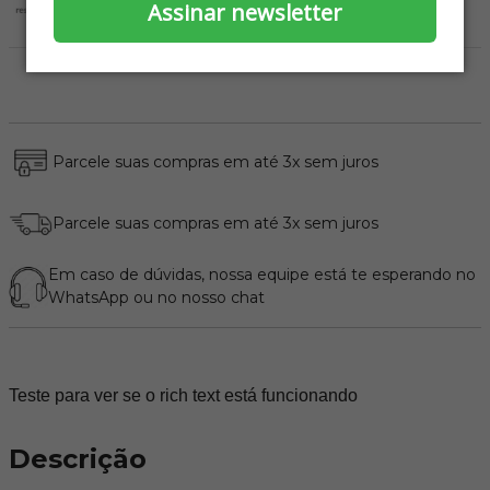
durabilidade
Assinar newsletter
Alta resistência
Parcele suas compras em até 3x sem juros
Parcele suas compras em até 3x sem juros
Em caso de dúvidas, nossa equipe está te esperando no
WhatsApp
ou no nosso chat
Teste para ver se o rich text está funcionando
Descrição