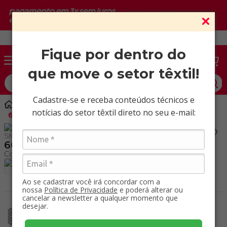
Vendas somente para CNPJ ativo.
Fique por dentro do
que move o setor têxtil!
O que você procura?
Cadastre-se e receba conteúdos técnicos e
Marroquinaria
Poliéster
notícias do setor têxtil direto no seu e-mail:
600 PVC Print / Mt
SKU
:
50202000
600 PVC Print / Mt
Ao se cadastrar você irá concordar com a
nossa
Política de Privacidade
e poderá alterar ou
cancelar a newsletter a qualquer momento que
Tecido reforçado
desejar.
com revestimentos
Repele a água.
para maior
Resistente à água