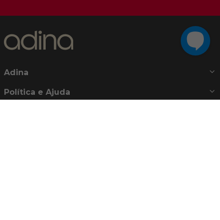
Adina
Política e Ajuda
Atendimento
De segunda a sexta, das 08:30h às 17h:30
Telefones:
0800 722 8250
(21) 2442-8283
E-mail:
relacionamento@adina.com.br
Nossas Redes Sociais