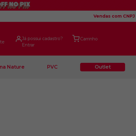
Vendas com CNPJ
Já possui cadastro?
te
Entrar
na Nature
PVC
Outlet