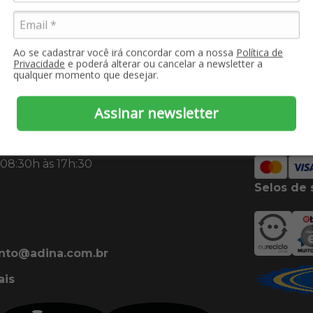
Ao se cadastrar você irá concordar com a nossa
Política de
Privacidade
e poderá alterar ou cancelar a newsletter a
qualquer momento que desejar.
Assinar newsletter
Formas d
 08:30h às 17h:30
Selos de 
nto@adina.com.br
ais