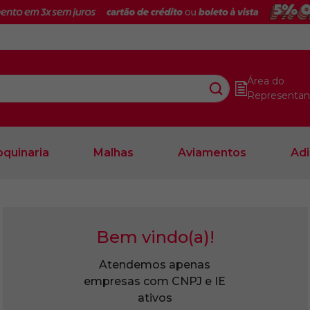
Área do
Representan
quinaria
Malhas
Aviamentos
Adi
Bem vindo(a)!
Atendemos apenas
empresas com CNPJ e IE
ativos